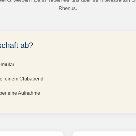
werks werden? Dann freuen wir uns über Ihr Interesse am Li
Rhenus.
schaft ab?
ormular
bei einem Clubabend
ber eine Aufnahme