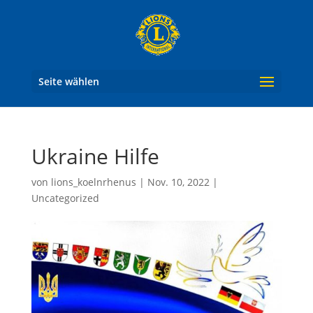
Seite wählen
Ukraine Hilfe
von
lions_koelnrhenus
|
Nov. 10, 2022
|
Uncategorized